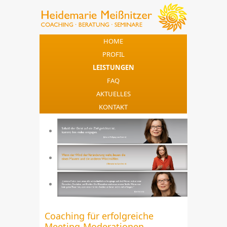
HOME
PROFIL
LEISTUNGEN
FAQ
AKTUELLES
KONTAKT
Coaching für erfolgreiche
Meeting-Moderationen